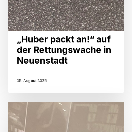
„Huber packt an!“ auf
der Rettungswache in
Neuenstadt
25. August 2025
Start
der
Sommertour
„Huber
packt