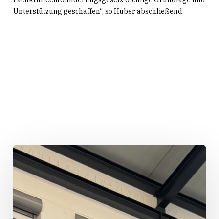
Unterstützung geschaffen“, so Huber abschließend.
Related Posts
„Huber
packt
an!“
auf
der
Rettungswache
in