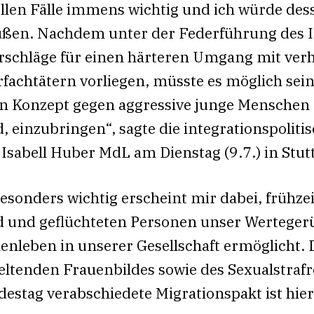
llen Fälle immens wichtig und ich würde des
üßen. Nachdem unter der Federführung des
rschläge für einen härteren Umgang mit verh
achtätern vorliegen, müsste es möglich sein,
ein Konzept gegen aggressive junge Menschen
 einzubringen“, sagte die integrationspoliti
sabell Huber MdL am Dienstag (9.7.) in Stutt
„Besonders wichtig erscheint mir dabei, frühze
 und geflüchteten Personen unser Wertegerüs
nleben in unserer Gesellschaft ermöglicht. D
eltenden Frauenbildes sowie des Sexualstrafr
tag verabschiedete Migrationspakt ist hierzu