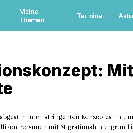
Meine
Termine
Aktu
Themen
ionskonzept: Mi
te
 abgestimmten stringenten Konzeptes im Umg
lligen Personen mit Migrationshintergrund i