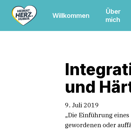
Skip
Über
to
Willkommen
mich
main
content
Integrat
und Här
9. Juli 2019
„Die Einführung eines
gewordenen oder auffä