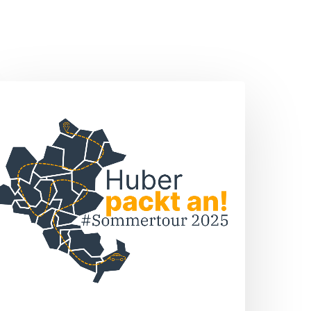
Sommertour
„Huber
packt
n!“